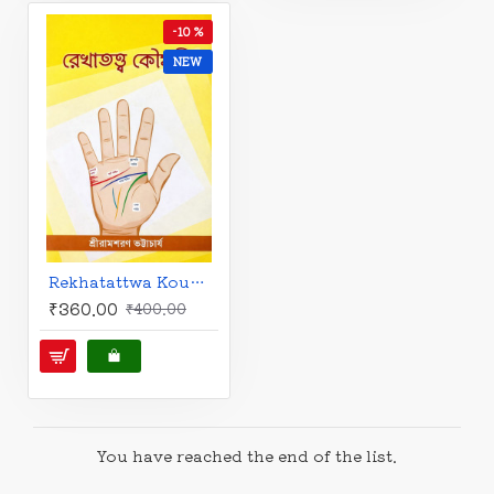
-10 %
NEW
Rekhatattwa Koumudi | Shri Ramsharan Bhattacharjee | Bengali | রেখাতত্ত্ব কৌমুদী | শ্রীরামশরণ ভট্টাচার্য |
₹360.00
₹400.00
You have reached the end of the list.