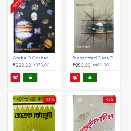
Graha O Gochar | Bengali | গ্রহ ও গোচর | অধ্যাপক অরুণ গঙ্গোপাধ্যায় |
Bingsottari Dasa Prayog | Bengali |Bimalakanto Lahiri | বিংশোত্তরী দশা-প্রয়োগ | শ্রী বিমলাকান্ত লাহিড়ী |
₹330.00
₹350.00
₹375.00
₹400.00
-13 %
-11 %