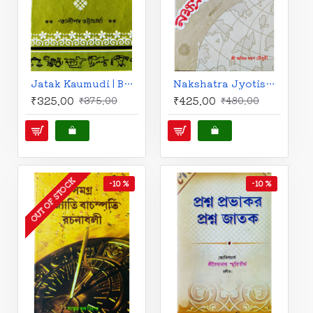
Jatak Kaumudi | Bengali | জাতক-কৌমুদী-৺কালীপদ ভট্টাচার্য্য বি.এ. প্রণীত |
Nakshatra Jyotish Bartika (Bengali): নক্ষত্র জ্যোতিষ বর্তিকা-শ্রী অসিত বরণ চৌধুরী প্রণীত
₹325.00
₹425.00
₹375.00
₹480.00
OUT OF STOCK
-10 %
-10 %