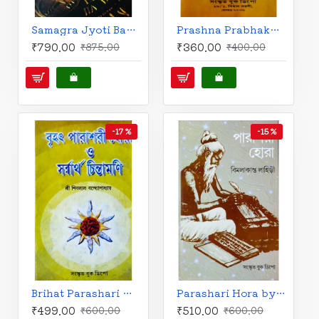
Samagra Jyoti Bachaspati Rachanabali | Bengali | সমগ্র জ্যোতি বাচস্পতি রচনাবলী | জ্যোতি বাচস্পতি |
Prashna Prabhakar O Prashna Jatak | Bengali | প্রশ্ন প্রভাকর ও প্রশ্ন জাতক | বৈদ্যনাথ স্মৃতিতীর্থ প্রণীত |
₹790.00
₹360.00
₹875.00
₹400.00
-17 %
-15 %
Brihat Parashari Hora O Sarbartho Chintamani by Sri Siblal Bandyopadhyay (Bengali) | বৃহৎ পারাশরী হোরা ও সৰ্ব্বার্থ চিন্তামণি | শ্রী শিবলাল বন্দ্যোপাধ্যায় |
Parashari Hora by Bimalakanta Lahiri-Original Verses (Bengali) | পারাশরী হোরা | মূল, অনুবাদ এবং উদাহরণসহ | বিমলাকান্ত লাহিড়ী |
₹499.00
₹510.00
₹600.00
₹600.00