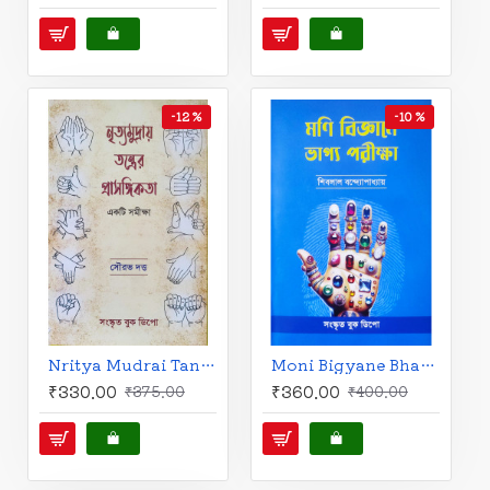
-12 %
-10 %
Nritya Mudrai Tantrer Prasongikota: A Survey | Bengali | নৃত্যমুদ্রায় তন্ত্রের প্রাসঙ্গিকতা: একটি সমীক্ষা |
Moni Bigyane Bhagya Pariksha | Bengali | মণি বিজ্ঞানে ভাগ্য পরীক্ষা | শিবলাল বন্দ্যোপাধ্যায় |
₹330.00
₹360.00
₹375.00
₹400.00