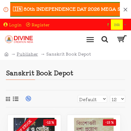
🇮🇳 80th INDEPENDENCE DAY 2026 MEGA SALE 🇮🇳 | E
Login
Register
₹
INR
Publisher
Sanskrit Book Depot
Sanskrit Book Depot
OUT OF STOCK
-12 %
-13 %